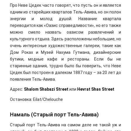
Про Неве Цедек часто говорят, что пусть он и является
одним из старейших кварталов Тель-Авива, но он полон
энергии и молод душой. Название квартала
переводится как «Оазис справедливости», но его также
можно смело назвать оазисом развлечений и
культурного отдыха. Здесь расположены небольшие, но
очень интересные художественные галереи, такие как
Дом Роках и Музей Нахума Гутмана, дизайнерские
бутики, модные кафе и рестораны. Если бы не
старинные здания, трудно было бы поверить, что Неве
Цедек был построен в далеком 1887 году – за 20 лет до
появления Тель-Авива.
Адрес:
Shalom Shabazi Street
или
Hevrat Shas Street
Остановка: Eilat/Chelouche
Намаль (Старый порт Тель-Авива)
Старый порт Тель-Авива на самом деле не такой уж и