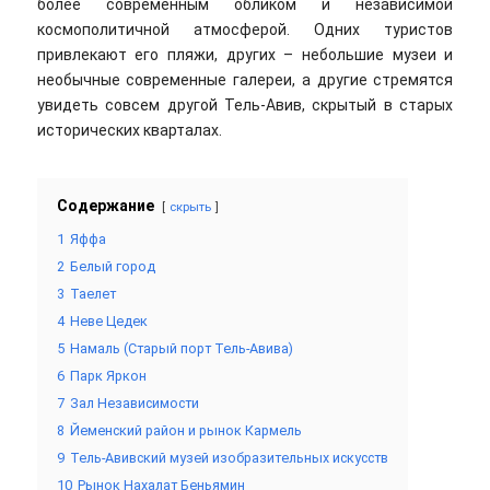
более современным обликом и независимой
космополитичной атмосферой. Одних туристов
привлекают его пляжи, других – небольшие музеи и
необычные современные галереи, а другие стремятся
увидеть совсем другой Тель-Авив, скрытый в старых
исторических кварталах.
Содержание
скрыть
1
Яффа
2
Белый город
3
Таелет
4
Неве Цедек
5
Намаль (Старый порт Тель-Авива)
6
Парк Яркон
7
Зал Независимости
8
Йеменский район и рынок Кармель
9
Тель-Авивский музей изобразительных искусств
10
Рынок Нахалат Беньямин