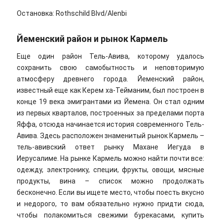
Остановка: Rothschild Blvd/Alenbi
Йеменский район и рынок Кармель
Еще один район Тель-Авива, которому удалось
сохранить свою самобытность и неповторимую
атмосферу древнего города. Йеменский район,
известный еще как Керем ха-Тейманим, был построен в
конце 19 века эмигрантами из Йемена. Он стал одним
из первых кварталов, построенных за пределами порта
Яффа, отсюда начинается история современного Тель-
Авива. Здесь расположен знаменитый рынок Кармель –
тель-авивский ответ рынку Махане Иегуда в
Иерусалиме. На рынке Кармель можно найти почти все:
одежду, электронику, специи, фрукты, овощи, мясные
продукты, вина – список можно продолжать
бесконечно. Если вы ищете место, чтобы поесть вкусно
и недорого, то вам обязательно нужно придти сюда,
чтобы полакомиться свежими бурекасами, купить