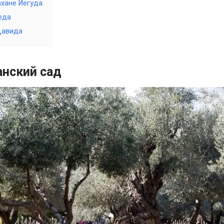
хане Йегуда
еда
Давида
нский сад