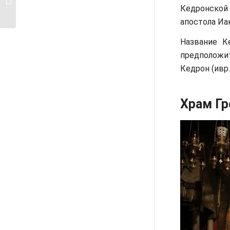
Кедронской
Иерусалим
апостола Иа
Название К
предположит
Кедрон (ивр
Храм Гр