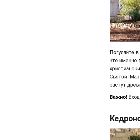
Погуляйте в
что именно 
христианск
Святой Мар
растут древ
Важно!
Вход 
Кедронс