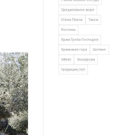
Средиземное море
Стена Плача
Такси
Хостелы
Храм Гроба Господня
Храмовая гора
Шопинг
Эйлат
Экскурсии
традиции_топ