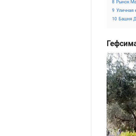
8
Рынок Ма
9
Уличная 
10
Башня 
Гефсима