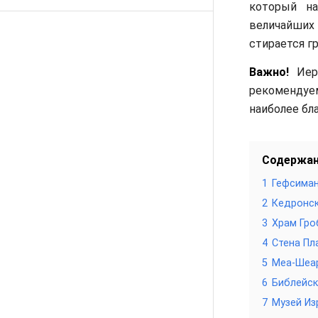
который н
величайших 
стирается г
Важно!
Иеру
рекомендуе
наиболее бл
Содержа
1
Гефсиман
2
Кедронск
3
Храм Гро
4
Стена Пл
5
Меа-Шеа
6
Библейск
7
Музей Из