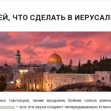
ЕЙ, ЧТО СДЕЛАТЬ В ИЕРУСА
ных торговцев, пение муэдзина, бойкие голоса уличн
локолов
— все эти звуки создают непередаваемую атмосф