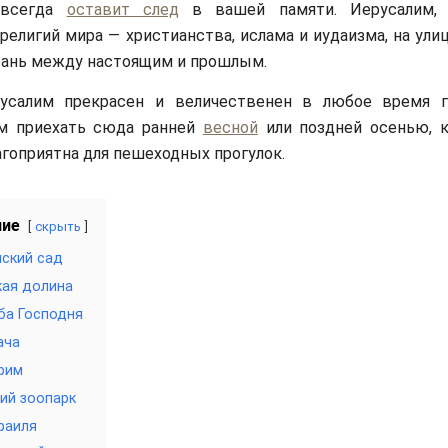
авсегда
оставит след
в вашей памяти. Иерусалим, 
религий мира — христианства, ислама и иудаизма, на ули
рань между настоящим и прошлым.
салим прекрасен и величественен в любое время г
м приехать сюда ранней
весной
или поздней осенью, к
агоприятна для пешеходных прогулок.
ние
скрыть
ский сад
ая долина
ба Господня
ача
рим
ий зоопарк
раиля