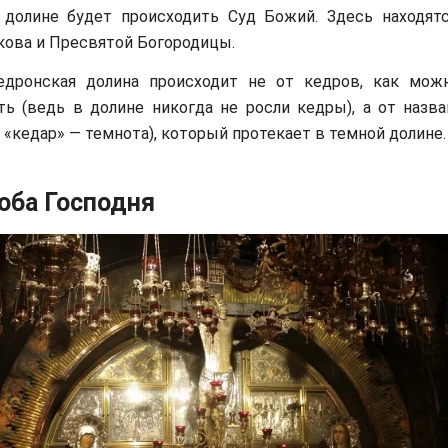
 долине будет происходить Суд Божий. Здесь находят
кова и Пресвятой Богородицы.
едронская долина происходит не от кедров, как мо
ь (ведь в долине никогда не росли кедры), а от назва
. «кедар» — темнота), который протекает в темной долине.
оба Господня