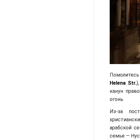
Помолитесь
Helena Str.
)
канун прав
огонь.
Из-за пос
христианск
арабской с
семье — Нус