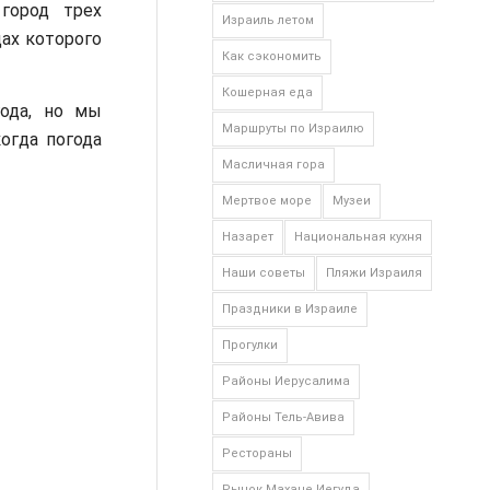
город трех
Израиль летом
цах которого
Как сэкономить
Кошерная еда
ода, но мы
Маршруты по Израилю
огда погода
Масличная гора
Мертвое море
Музеи
Назарет
Национальная кухня
Наши советы
Пляжи Израиля
Праздники в Израиле
Прогулки
Районы Иерусалима
Районы Тель-Авива
Рестораны
Рынок Махане Иегуда