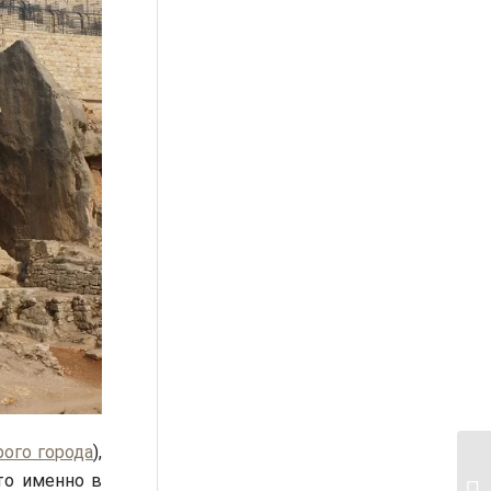
рого города
),
то именно в