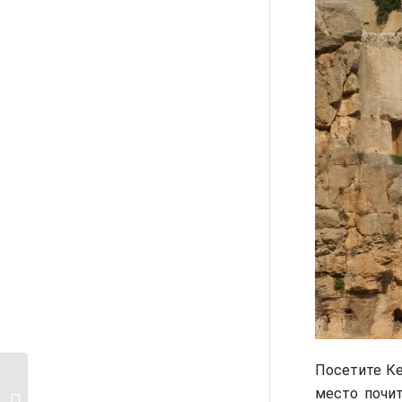
Посетите К
Как добраться из
место почит
Тель-Авива в