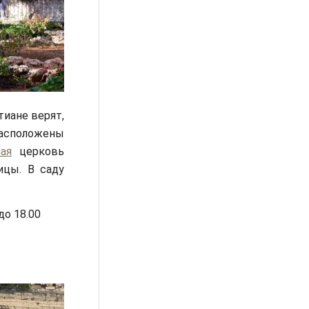
тиане верят,
расположены
ая
церковь
ицы. В саду
до 18.00