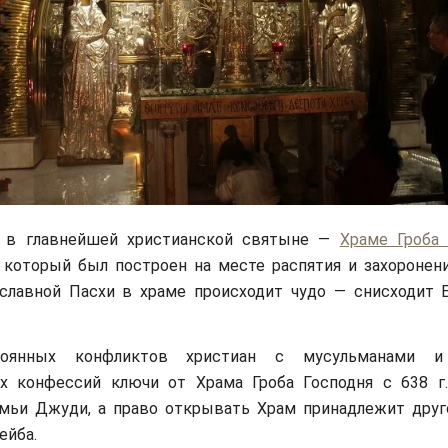
 в главнейшей христианской святыне —
Храме Гроба 
, который был построен на месте распятия и захоронени
ославной Пасхи в храме происходит чудо — снисходит 
тоянных конфликтов христиан с мусульманами и
их конфессий ключи от Храма Гроба Господня с 638 г.
емьи Джуди, а право открывать Храм принадлежит друг
ейба.