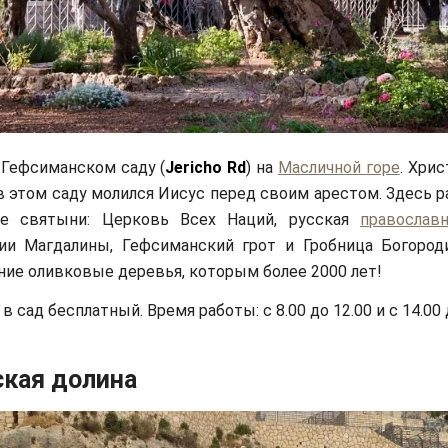
 Гефсиманском саду (
Jericho Rd
) на
Масличной горе
. Хрис
в этом саду молился Иисус перед своим арестом. Здесь 
ие святыни: Церковь Всех Наций, русская
православн
ии Магдалины, Гефсиманский грот и Гробница Богород
ние оливковые деревья, которым более 2000 лет!
в сад бесплатный. Время работы: с 8.00 до 12.00 и с 14.00 
кая долина